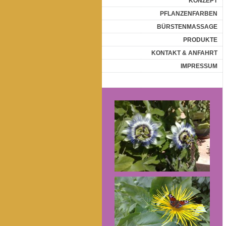
KONZEPT
PFLANZENFARBEN
BÜRSTENMASSAGE
PRODUKTE
KONTAKT & ANFAHRT
IMPRESSUM